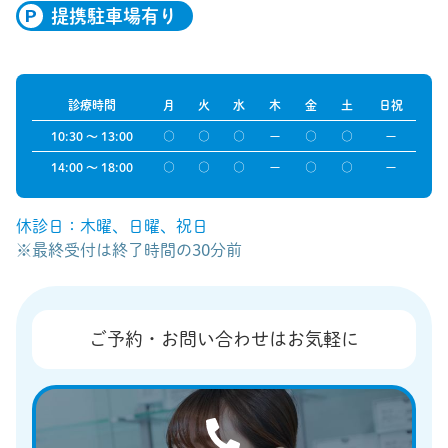
提携駐車場有り
診療時間
月
火
水
木
金
土
日祝
10:30 〜 13:00
○
○
○
ー
○
○
ー
14:00 〜 18:00
○
○
○
ー
○
○
ー
休診日：木曜、日曜、祝日
※最終受付は終了時間の30分前
ご予約・お問い合わせはお気軽に