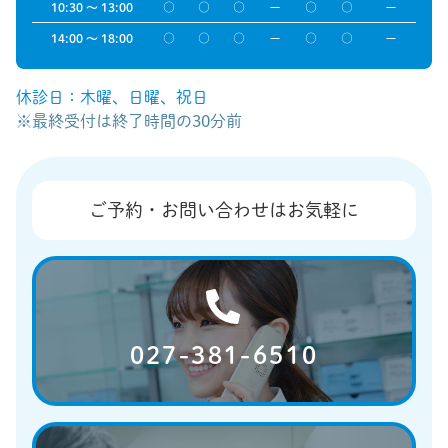
10:30 〜 13:00
○
○
○
ー
○
○
ー
14:00 〜 18:00
○
○
○
ー
○
○
ー
休診日：木曜、日曜、祝日
※最終受付は終了時間の30分前
ご予約・お問い合わせはお気軽に
027-381-6510