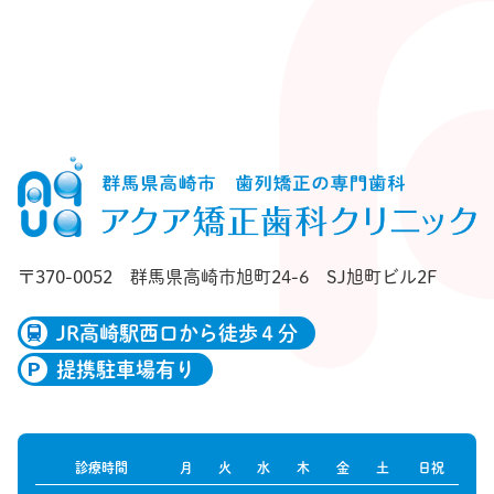
〒370-0052
群馬県高崎市旭町24-6 SJ旭町ビル2F
JR高崎駅西口から徒歩４分
提携駐車場有り
診療時間
月
火
水
木
金
土
日祝